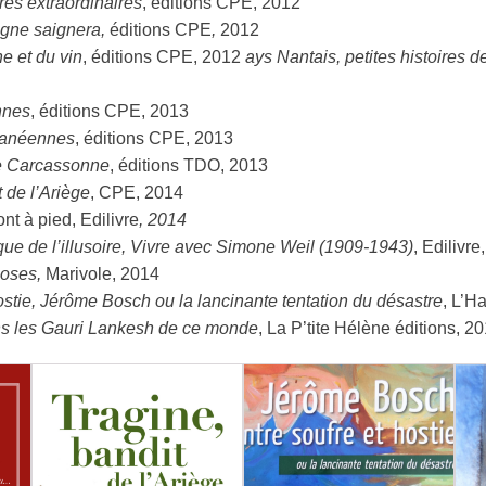
res extraordinaires
, éditions CPE, 2012
 vigne saignera,
éditions CPE
,
2012
e et du vin
, éditions CPE, 2012
ays Nantais, petites histoires de
nnes
, éditions CPE, 2013
rranéennes
, éditions CPE, 2013
e Carcassonne
, éditions TDO, 2013
t de l’Ariège
, CPE, 2014
nt à pied, Edilivre
, 2014
que de l’illusoire, Vivre avec Simone Weil (1909-1943)
, Edilivre
 oses,
Marivole, 2014
ostie, Jérôme Bosch ou la lancinante tentation du désastre
, L’H
s les Gauri Lankesh de ce monde
, La P’tite Hélène éditions, 2