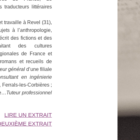
 traducteurs littéraires
t travaille à Revel (31),
jets à l’anthropologie,
 écrit des fictions et des
aitant des cultures
égionales de France et
 romans et recueils de
teur général
d’une filiale
onsultant en ingénierie
 Ferrals-les-Corbières ;
le…
Tuteur professionnel
LIRE UN EXTRAIT
DEUXIÈME EXTRAIT