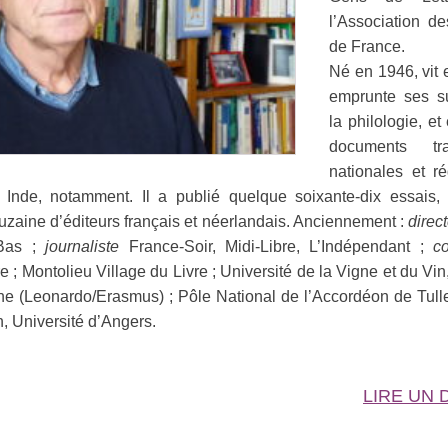
l’Association des
de France.
Né en 1946, vit e
emprunte ses su
la philologie, et
documents tr
nationales et r
, Inde, notamment. Il a publié quelque soixante-dix essais,
uzaine d’éditeurs français et néerlandais. Anciennement :
direc
-Bas ;
journaliste
France-Soir, Midi-Libre, L’Indépendant ;
c
 ; Montolieu Village du Livre ; Université de la Vigne et du Vin,
 (Leonardo/Erasmus) ; Pôle National de l’Accordéon de Tul
n, Université d’Angers.
LIRE UN 