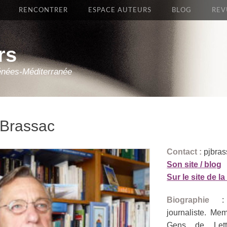
RENCONTRER
ESPACE AUTEURS
BLOG
REV
rs
énées-Méditerranée
 Brassac
Contact :
pjbra
Son site / blog
Sur le site de 
Biographie
: A
journaliste. Me
Gens de Lett