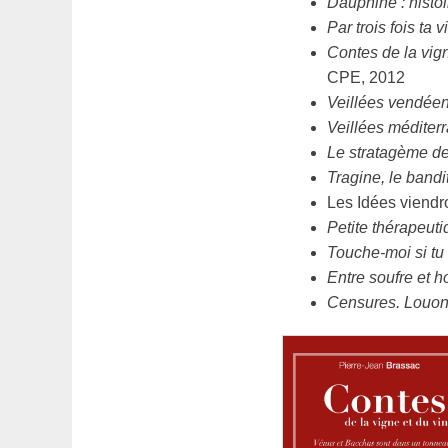
Dauphiné : histoi
Par trois fois ta
Contes de la vign
CPE, 2012
Veillées vendée
Veillées médite
Le stratagème d
Tragine, le bandi
Les Idées viendro
Petite thérapeuti
Touche-moi si tu
Entre soufre et h
Censures. Louon