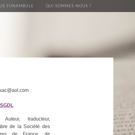
UE FUNAMBULE
QUI SOMMES-NOUS ?
ssac@aol.com
la SGDL
uteur, traducteur,
mbre de la Société des
res de France, de