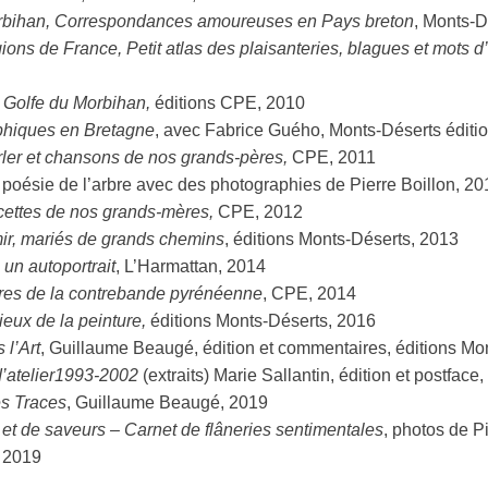
bihan, Correspondances amoureuses en Pays breton
, Monts-D
ons de France, Petit atlas des plaisanteries, blagues et mots d’
u Golfe du Morbihan,
éditions CPE, 2010
phiques en Bretagne
, avec Fabrice Guého, Monts-Déserts éditi
rler et chansons de nos grands-pères,
CPE, 2011
, poésie de l’arbre avec des photographies de Pierre Boillon, 20
cettes de nos grands-mères,
CPE, 2012
ir, mariés de grands chemins
, éditions Monts-Déserts, 2013
un autoportrait
, L’Harmattan, 2014
res de la contrebande pyrénéenne
, CPE, 2014
ieux de la peinture,
éditions Monts-Déserts, 2016
 l’Art
, Guillaume Beaugé, édition et commentaires, éditions Mo
’atelier1993-2002
(extraits) Marie Sallantin, édition et postface
s Traces
, Guillaume Beaugé, 2019
 et de saveurs – Carnet de flâneries sentimentales
, photos de 
, 2019