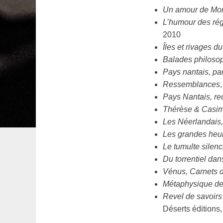
Un amour de Mor
L’humour des régi
2010
Îles et rivages d
Balades philoso
Pays nantais, pa
Ressemblances
Pays Nantais, re
Thérèse & Casim
Les Néerlandais, 
Les grandes heu
Le tumulte silenc
Du torrentiel dans
Vénus, Carnets d
Métaphysique de
Revel de savoirs
Déserts éditions