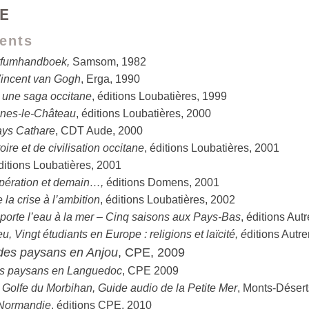
E
ents
arfumhandboek,
Samsom, 1982
Vincent van Gogh
, Erga, 1990
, une saga occitane
, éditions Loubatières, 1999
nes-le-Château
, éditions Loubatières, 2000
ays Cathare
, CDT Aude, 2000
toire et de civilisation occitane
, éditions Loubatières, 2001
éditions Loubatières, 2001
pération et demain…,
éditions Domens, 2001
 la crise à l’ambition
, éditions Loubatières, 2002
orte l’eau à la mer
–
Cinq saisons aux Pays-Bas
, éditions Au
, Vingt étudiants en Europe : religions et laïcité, é
ditions Autr
des paysans en Anjou
, CPE, 2009
s paysans en Languedoc
, CPE 2009
u Golfe du Morbihan, Guide audio de la Petite Mer
, Monts-Désert
 Normandie
, éditions CPE, 2010