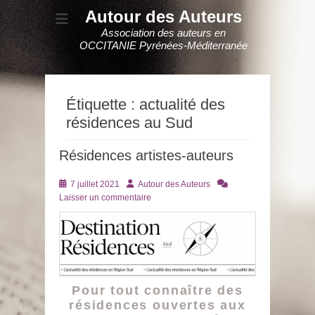
Autour des Auteurs
Association des auteurs en
OCCITANIE Pyrénées-Méditerranée
Étiquette :
actualité des
résidences au Sud
Résidences artistes-auteurs
Posté
Auteur
7 juillet 2021
Autour des Auteurs
le
Laisser un commentaire
Pour tout connaître des
résidences ouvertes aux