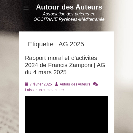
Autour des Auteurs
Association des auteurs en
OCCITANIE Pyrénées-Méditerranée
Étiquette :
AG 2025
Rapport moral et d’activités
2024 de Francis Zamponi | AG
du 4 mars 2025
Posté
Auteur
7 février 2025
Autour des Auteurs
le
Laisser un commentaire