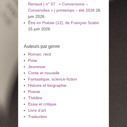
Renaud | n° 57 : « Conversions –
Conversões » | printemps – été 2026
26
juin 2026
Être en Poésie (12), de François Szabó
15 juin 2026
Auteurs par genre
Roman, récit
Polar
Jeunesse
Conte et nouvelle
Fantastique, science-fiction
Histoire et biographie
Poésie
Théâtre
Essai et critique
Livre d’art
Traduction