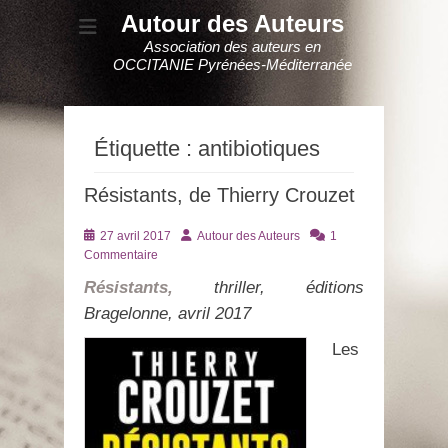
Autour des Auteurs
Association des auteurs en
OCCITANIE Pyrénées-Méditerranée
Étiquette :
antibiotiques
Résistants, de Thierry Crouzet
Posté
Auteur
27 avril 2017
Autour des Auteurs
1
le
Commentaire
Résistants,
thriller, éditions
Bragelonne, avril 2017
Les