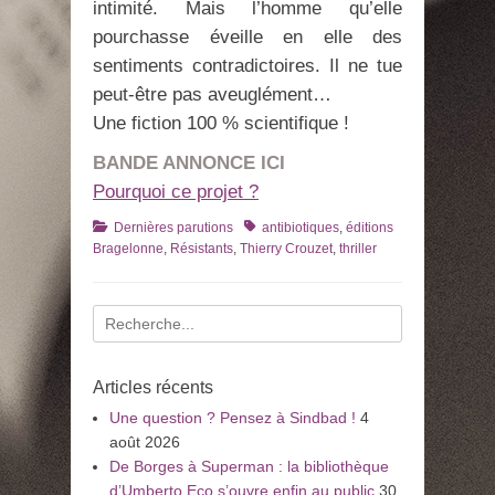
intimité. Mais l’homme qu’elle
pourchasse éveille en elle des
sentiments contradictoires. Il ne tue
peut-être pas aveuglément…
Une fiction 100 % scientifique !
BANDE ANNONCE ICI
Pourquoi ce projet ?
Catégories
Tags
Dernières parutions
antibiotiques
,
éditions
Bragelonne
,
Résistants
,
Thierry Crouzet
,
thriller
Recherche
pour
:
Articles récents
Une question ? Pensez à Sindbad !
4
août 2026
De Borges à Superman : la bibliothèque
d’Umberto Eco s’ouvre enfin au public
30