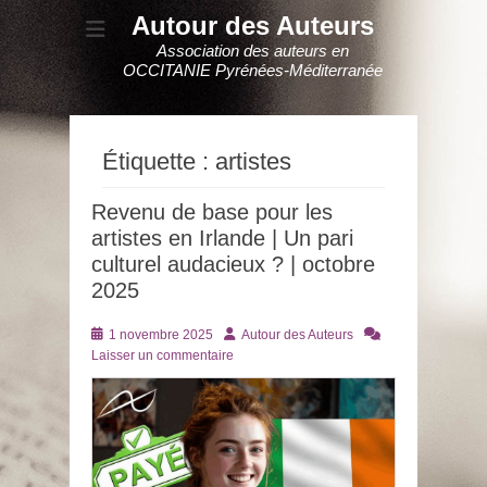
Autour des Auteurs
Association des auteurs en
OCCITANIE Pyrénées-Méditerranée
Étiquette :
artistes
Revenu de base pour les
artistes en Irlande | Un pari
culturel audacieux ? | octobre
2025
Posté
Auteur
1 novembre 2025
Autour des Auteurs
le
Laisser un commentaire