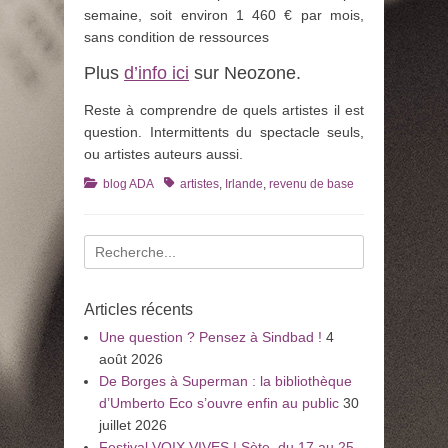
semaine, soit environ 1 460 € par mois,
sans condition de ressources
Plus
d’info ici
sur Neozone.
Reste à comprendre de quels artistes il est
question. Intermittents du spectacle seuls,
ou artistes auteurs aussi.
Catégories
Tags
blog ADA
artistes
,
Irlande
,
revenu de base
Recherche
pour
:
Articles récents
Une question ? Pensez à Sindbad !
4
août 2026
De Borges à Superman : la bibliothèque
d’Umberto Eco s’ouvre enfin au public
30
juillet 2026
Festival VOIX VIVES | Sète, du 17 au 25