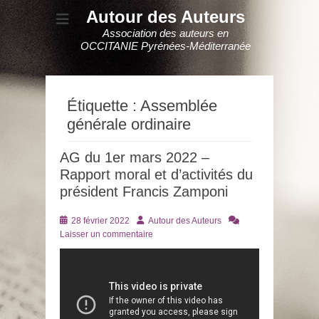
Autour des Auteurs
Association des auteurs en
OCCITANIE Pyrénées-Méditerranée
Étiquette :
Assemblée
générale ordinaire
AG du 1er mars 2022 –
Rapport moral et d’activités du
président Francis Zamponi
Posté
Auteur
28 février 2022
Autour des Auteurs
le
Laisser un commentaire