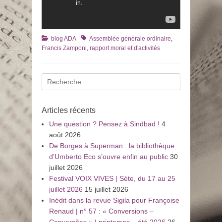
Catégories
Tags
blog ADA
Assemblée générale ordinaire
,
Francis Zamponi
,
rapport moral et d'activités
Recherche
pour
:
Articles récents
Une question ? Pensez à Sindbad !
4
août 2026
De Borges à Superman : la bibliothèque
d’Umberto Eco s’ouvre enfin au public
30
juillet 2026
Festival VOIX VIVES | Sète, du 17 au 25
juillet 2026
15 juillet 2026
Inédit dans la revue Sigila pour Françoise
Renaud | n° 57 : « Conversions –
Conversões » | printemps – été 2026
26