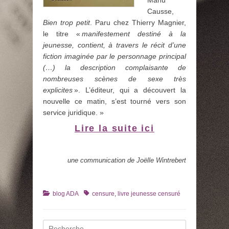
Manu
Causse,
Bien trop petit
. Paru chez Thierry Magnier,
le titre «
manifestement destiné à la
jeunesse, contient, à travers le récit d’une
fiction imaginée par le personnage principal
(…) la description complaisante de
nombreuses scènes de sexe très
explicites
». L’éditeur, qui a découvert la
nouvelle ce matin, s’est tourné vers son
service juridique. »
Lire la suite ici
une communication de Joëlle Wintrebert
Catégories
Tags
blog ADA
censure
,
livre jeunesse censuré
Recherche