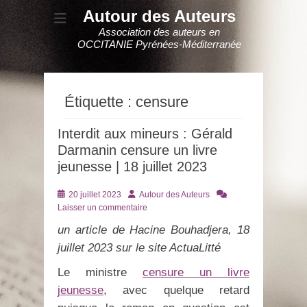
Autour des Auteurs
Association des auteurs en
OCCITANIE Pyrénées-Méditerranée
Étiquette :
censure
Interdit aux mineurs : Gérald
Darmanin censure un livre
jeunesse | 18 juillet 2023
Posté
Auteur
20 juillet 2023
Autour des Auteurs
le
Laisser un commentaire
un article de Hacine Bouhadjera, 18
juillet 2023 sur le site ActuaLitté
Le ministre
censure un livre
jeunesse
, avec quelque retard