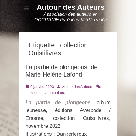
Autour des Auteurs
Association des auteurs en
OCCITANIE Pyrénées-Méditerranée
Étiquette :
collection
Ouistilivres
La partie de plongeons, de
Marie-Hélène Lafond
Posté
Auteur
9 janvier 2023
Autour des Auteurs
le
Laisser un commentaire
La partie de plongeons
, album
jeunesse, éditions Averbode /
Erasme, collection Ouistilivres,
novembre 2022
Illustrations : Dankerleroux