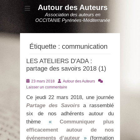
Autour des Auteurs
Association des auteurs en
OCCITANIE Pyrénées-Méditerranée
Étiquette :
communication
LES ATELIERS D’ADA :
partage des savoirs 2018 (1)
Posté
Auteur
23 mars 2018
Autour des Auteurs
le
Laisser un commentaire
Ce jeudi 22 mars 2018, une journée
Partage des Savoirs
a rassemblé
six de nos adhérents autour du
thème
«
Communiquer plus
efficacement autour de nos
événements d’auteur
»
(formation