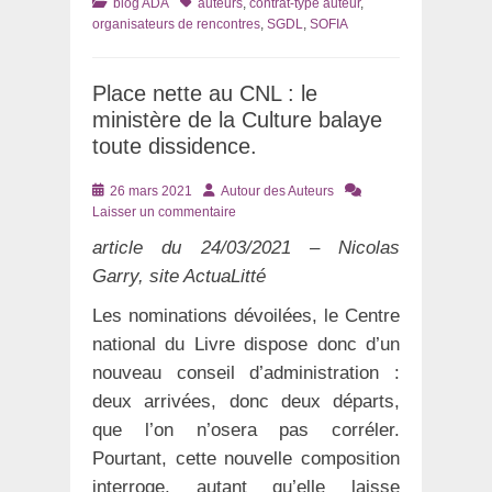
Catégories
Tags
blog ADA
auteurs
,
contrat-type auteur
,
organisateurs de rencontres
,
SGDL
,
SOFIA
Place nette au CNL : le
ministère de la Culture balaye
toute dissidence.
Posté
Auteur
26 mars 2021
Autour des Auteurs
le
Laisser un commentaire
article du 24/03/2021 – Nicolas
Garry, site ActuaLitté
Les nominations dévoilées, le Centre
national du Livre dispose donc d’un
nouveau conseil d’administration :
deux arrivées, donc deux départs,
que l’on n’osera pas corréler.
Pourtant, cette nouvelle composition
interroge, autant qu’elle laisse