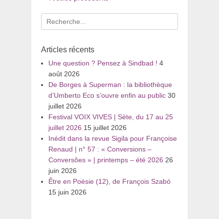
dans
les
Recherche
articles
pour
:
Articles récents
Une question ? Pensez à Sindbad !
4
août 2026
De Borges à Superman : la bibliothèque
d’Umberto Eco s’ouvre enfin au public
30
juillet 2026
Festival VOIX VIVES | Sète, du 17 au 25
juillet 2026
15 juillet 2026
Inédit dans la revue Sigila pour Françoise
Renaud | n° 57 : « Conversions –
Conversões » | printemps – été 2026
26
juin 2026
Être en Poésie (12), de François Szabó
15 juin 2026