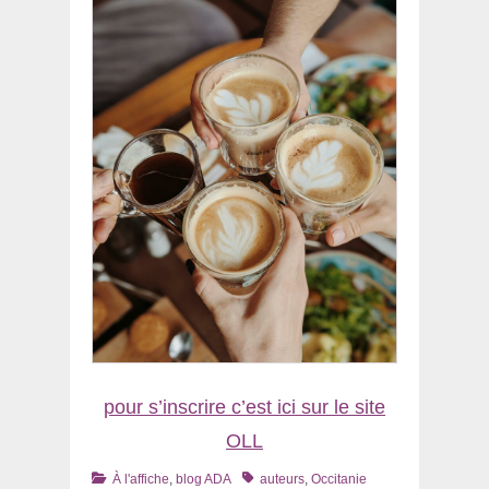
pour s’inscrire c’est ici sur le site
OLL
Catégories
Tags
À l'affiche
,
blog ADA
auteurs
,
Occitanie