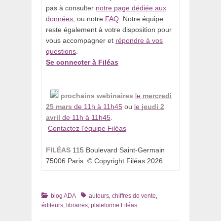
pas à consulter
notre page dédiée aux
données
, ou notre
FAQ
. Notre équipe
reste également à votre disposition pour
vous accompagner et
répondre à vos
questions
. ­
Se connecter à Filéas
­
­
prochains webinaires
le
mercredi
25 mars
de 11h à 11h45
ou
le
jeudi 2
avril
de 11h à 11h45
.
Contactez l’équipe Filéas
­
FILÉAS
115 Boulevard Saint-Germain
75006 Paris ­ © Copyright Filéas 2026
Catégories
Tags
blog ADA
auteurs
,
chiffres de vente
,
éditeurs
,
libraires
,
plateforme Filéas