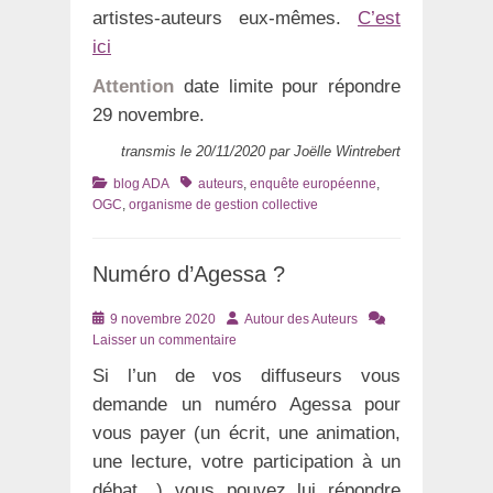
artistes-auteurs eux-mêmes.
C’est
ici
Attention
date limite pour répondre
29 novembre.
transmis le 20/11/2020 par Joëlle Wintrebert
Catégories
Tags
blog ADA
auteurs
,
enquête européenne
,
OGC
,
organisme de gestion collective
Numéro d’Agessa ?
Posté
Auteur
9 novembre 2020
Autour des Auteurs
le
Laisser un commentaire
Si l’un de vos diffuseurs vous
demande un numéro Agessa pour
vous payer (un écrit, une animation,
une lecture, votre participation à un
débat…) vous pouvez lui répondre