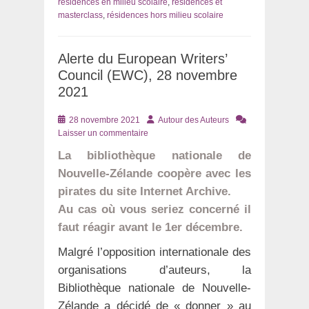
résidences en milieu scolaire
,
résidences et
masterclass
,
résidences hors milieu scolaire
Alerte du European Writers’
Council (EWC), 28 novembre
2021
Posté
Auteur
28 novembre 2021
Autour des Auteurs
le
Laisser un commentaire
La bibliothèque nationale de
Nouvelle-Zélande coopère avec les
pirates du site Internet Archive.
Au cas où vous seriez concerné il
faut réagir avant le 1er décembre.
Malgré l’opposition internationale des
organisations d’auteurs, la
Bibliothèque nationale de Nouvelle-
Zélande a décidé de « donner » au