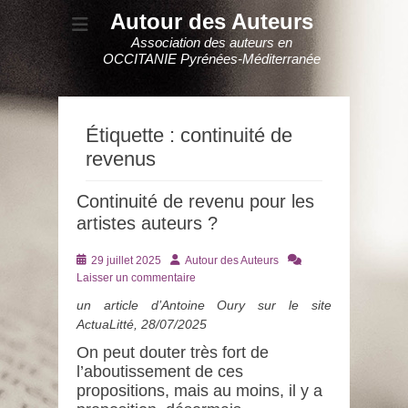
Autour des Auteurs
Association des auteurs en
OCCITANIE Pyrénées-Méditerranée
Étiquette :
continuité de
revenus
Continuité de revenu pour les
artistes auteurs ?
Posté
Auteur
29 juillet 2025
Autour des Auteurs
le
Laisser un commentaire
un article d’Antoine Oury sur le site
ActuaLitté, 28/07/2025
On peut douter très fort de
l’aboutissement de ces
propositions, mais au moins, il y a