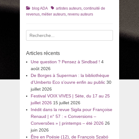
Catégories
Tags
blog ADA
artistes auteurs
,
continuité de
revenus
,
métier auteurs
,
revenu auteurs
Recherche
pour
:
Articles récents
Une question ? Pensez à Sindbad !
4
août 2026
De Borges à Superman : la bibliothèque
d’Umberto Eco s’ouvre enfin au public
30
juillet 2026
Festival VOIX VIVES | Sète, du 17 au 25
juillet 2026
15 juillet 2026
Inédit dans la revue Sigila pour Françoise
Renaud | n° 57 : « Conversions –
Conversões » | printemps – été 2026
26
juin 2026
Être en Poésie (12), de François Szabó