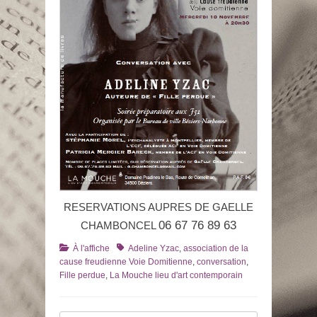
RESERVATIONS AUPRES DE GAELLE
06 67 76 89 63
CHAMBONCEL
Catégories
Tags
À l'affiche
Adeline Yzac
,
association de la
cause freudienne Voie Domitienne
,
conversation
,
Fille perdue
,
La Mouche lieu d'art contemporain