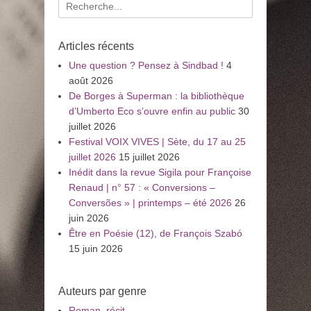
Recherche
pour
:
Articles récents
Une question ? Pensez à Sindbad !
4
août 2026
De Borges à Superman : la bibliothèque
d’Umberto Eco s’ouvre enfin au public
30
juillet 2026
Festival VOIX VIVES | Sète, du 17 au 25
juillet 2026
15 juillet 2026
Inédit dans la revue Sigila pour Françoise
Renaud | n° 57 : « Conversions –
Conversões » | printemps – été 2026
26
juin 2026
Être en Poésie (12), de François Szabó
15 juin 2026
Auteurs par genre
Roman, récit