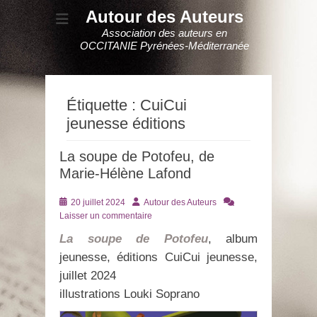
Autour des Auteurs
Association des auteurs en
OCCITANIE Pyrénées-Méditerranée
Étiquette :
CuiCui
jeunesse éditions
La soupe de Potofeu, de
Marie-Hélène Lafond
Posté
Auteur
20 juillet 2024
Autour des Auteurs
le
Laisser un commentaire
La soupe de Potofeu
, album
jeunesse, éditions CuiCui jeunesse,
juillet 2024
illustrations Louki Soprano