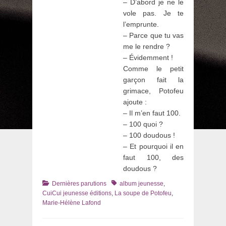
– D’abord je ne le
vole pas. Je te
l’emprunte.
– Parce que tu vas
me le rendre ?
– Évidemment !
Comme le petit
garçon fait la
grimace, Potofeu
ajoute :
– Il m’en faut 100.
– 100 quoi ?
– 100 doudous !
– Et pourquoi il en
faut 100, des
doudous ?
Catégories
Tags
Dernières parutions
album jeunesse
,
CuiCui jeunesse éditions
,
La soupe de Potofeu
,
Marie-Hélène Lafond