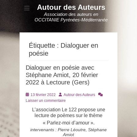
Autour des Auteurs
Association des auteurs en
OCCITANIE Pyrénées-Méditerranée
Étiquette :
Dialoguer en
poésie
Dialoguer en poésie avec
Stéphane Amiot, 20 février
2022 à Lectoure (Gers)
Posté
Auteur
13 février 2022
Autour des Auteurs
le
Laisser un commentaire
L’association Le 122 propose une
lecture de poèmes sur le thème
« Parlez-moi d’amour ».
intervenants : Pierre Léoutre, Stéphane
Amiot