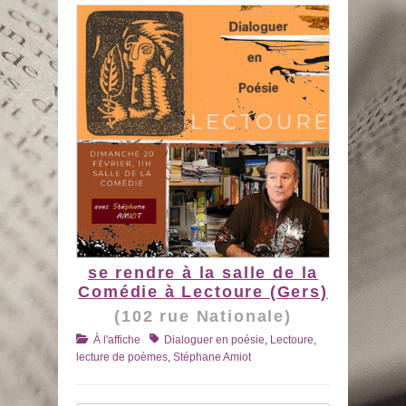
se rendre à la salle de la
Comédie à Lectoure (Gers)
(102 rue Nationale)
Catégories
Tags
À l'affiche
Dialoguer en poésie
,
Lectoure
,
lecture de poèmes
,
Stéphane Amiot