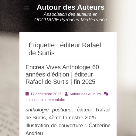
Autour des Auteurs
Association des auteurs en
OCCITANIE Pyrénées-Méditerranée
Étiquette :
éditeur Rafael
de Surtis
Encres Vives Anthologie 60
années d’édition | éditeur
Rafael de Surtis | fin 2025
Posté
Auteur
17 décembre 2025
Autour des Auteurs
le
Laisser un commentaire
anthologie poétique
, éditeur Rafael
de Surtis, 4ème trimestre 2025
illustration de couverture : Catherine
Andrieu