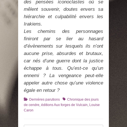
des pensées iconoclastes où se
mêlent souvenir, doutes envers sa
hiérarchie et culpabilité envers les
Irakiens.
Les chemins des personnages
finiront par se lier au hasard
d’évènements sur lesquels ils n’ont
aucune prise, absurdes et brutaux,
car nés d’une guerre dont la justice
échappe à tous. Qu’est-ce qu’un
ennemi ? La vengeance peut-elle
appeler autre chose qu’une violence
égale en retour ?
Catégories
Tags
Dernières parutions
Chronique des jours
de cendre
,
éditions Aux forges de Vulcain
,
Louise
Caron