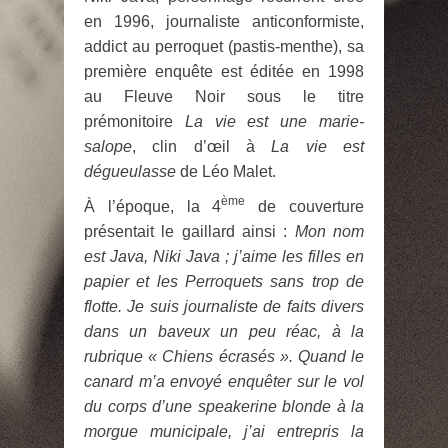
en 1996, journaliste anticonformiste,
addict au perroquet (pastis-menthe), sa
première enquête est éditée en 1998
au Fleuve Noir sous le titre
prémonitoire
La vie est une marie-
salope
, clin d’œil à
La vie est
dégueulasse
de Léo Malet.
ème
À l’époque, la 4
de couverture
présentait le gaillard ainsi :
Mon nom
est Java, Niki Java ; j’aime les filles en
papier et les Perroquets sans trop de
flotte. Je suis journaliste de faits divers
dans un baveux un peu réac, à la
rubrique « Chiens écrasés ». Quand le
canard m’a envoyé enquêter sur le vol
du corps d’une speakerine blonde à la
morgue municipale, j’ai entrepris la