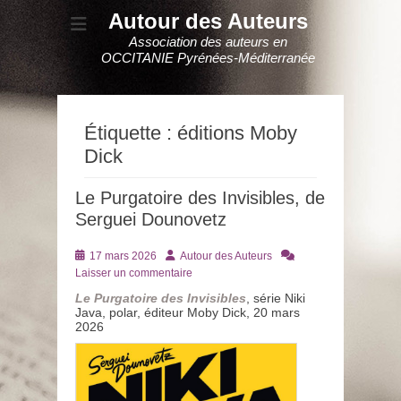
Autour des Auteurs
Association des auteurs en
OCCITANIE Pyrénées-Méditerranée
Étiquette :
éditions Moby
Dick
Le Purgatoire des Invisibles, de
Serguei Dounovetz
Posté
Auteur
17 mars 2026
Autour des Auteurs
le
Laisser un commentaire
Le Purgatoire des Invisibles
, série Niki
Java, polar, éditeur Moby Dick, 20 mars
2026