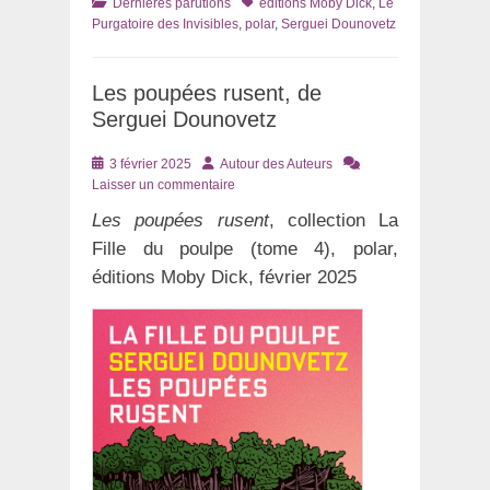
Catégories
Tags
Dernières parutions
éditions Moby Dick
,
Le
Purgatoire des Invisibles
,
polar
,
Serguei Dounovetz
Les poupées rusent, de
Serguei Dounovetz
Posté
Auteur
3 février 2025
Autour des Auteurs
le
Laisser un commentaire
Les poupées rusent
, collection La
Fille du poulpe (tome 4), polar,
éditions Moby Dick, février 2025