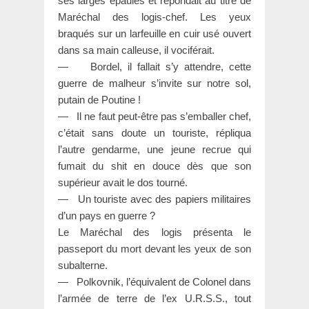
ses larges épaules et répondait au titre de
Maréchal des logis-chef. Les yeux
braqués sur un larfeuille en cuir usé ouvert
dans sa main calleuse, il vociférait.
— Bordel, il fallait s’y attendre, cette
guerre de malheur s’invite sur notre sol,
putain de Poutine !
— Il ne faut peut-être pas s’emballer chef,
c’était sans doute un touriste, répliqua
l’autre gendarme, une jeune recrue qui
fumait du shit en douce dès que son
supérieur avait le dos tourné.
— Un touriste avec des papiers militaires
d’un pays en guerre ?
Le Maréchal des logis présenta le
passeport du mort devant les yeux de son
subalterne.
— Polkovnik, l’équivalent de Colonel dans
l’armée de terre de l’ex U.R.S.S., tout