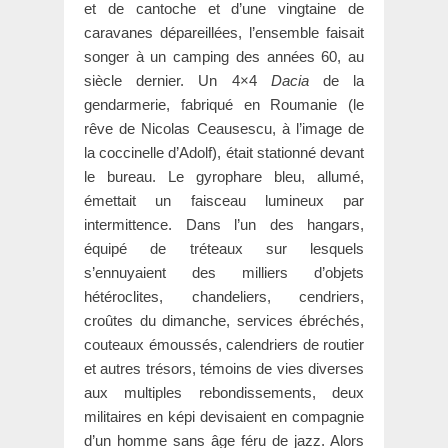
et de cantoche et d’une vingtaine de
caravanes dépareillées, l’ensemble faisait
songer à un camping des années 60, au
siècle dernier. Un 4×4
Dacia
de la
gendarmerie, fabriqué en Roumanie (le
rêve de Nicolas Ceausescu, à l’image de
la coccinelle d’Adolf), était stationné devant
le bureau. Le gyrophare bleu, allumé,
émettait un faisceau lumineux par
intermittence. Dans l’un des hangars,
équipé de tréteaux sur lesquels
s’ennuyaient des milliers d’objets
hétéroclites, chandeliers, cendriers,
croûtes du dimanche, services ébréchés,
couteaux émoussés, calendriers de routier
et autres trésors, témoins de vies diverses
aux multiples rebondissements, deux
militaires en képi devisaient en compagnie
d’un homme sans âge féru de jazz. Alors