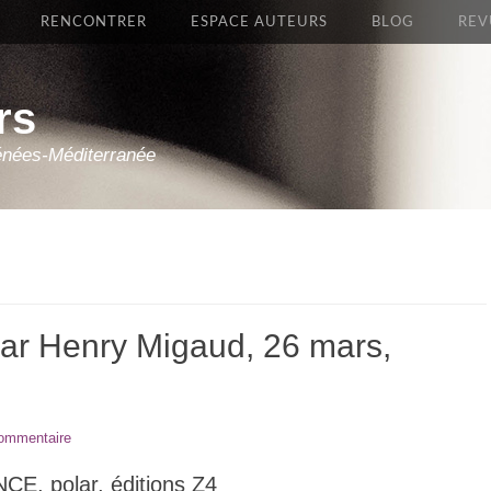
RENCONTRER
ESPACE AUTEURS
BLOG
REV
rs
énées-Méditerranée
par Henry Migaud, 26 mars,
commentaire
, polar, éditions Z4