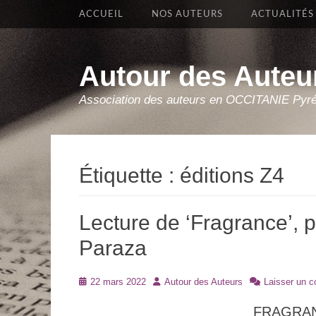
Premier Menu
Aller
ACCUEIL
NOS AUTEURS
ACTUALITÉS
au
contenu
Autour des Auteu
Association des auteurs en OCCITANIE Pyr
Étiquette :
éditions Z4
Lecture de ‘Fragrance’, 
Paraza
Posté
Auteur
22 mars 2022
Autour des Auteurs
Laisser un 
le
FRAGRANCE