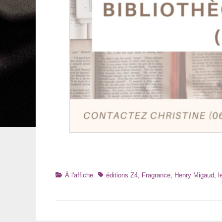
Catégories
Tags
À l'affiche
éditions Z4
,
Fragrance
,
Henry Migaud
,
l