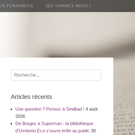
UE FUNAMBULE
QUI SOMMES-NOUS ?
Recherche
pour
:
Articles récents
Une question ? Pensez à Sindbad !
4 août
2026
De Borges à Superman : la bibliothèque
d’Umberto Eco s’ouvre enfin au public
30