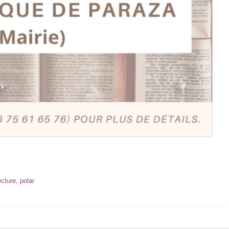
ecture
,
polar