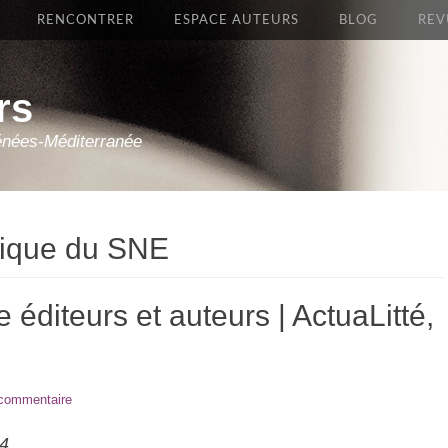
RENCONTRER
ESPACE AUTEURS
BLOG
REV
rs
énées-Méditerranée
ique du SNE
 éditeurs et auteurs | ActuaLitté,
 commentaire
24