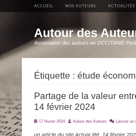
Premier Menu
Aller
ACCUEIL
NOS AUTEURS
ACTUALITÉS
au
contenu
Autour des Auteu
Association des auteurs en OCCITANIE Pyr
Étiquette :
étude économ
Partage de la valeur entre
14 février 2024
Posté
Auteur
17 février 2024
Autour des Auteurs
Laisser un
le
un article du site ActuaLitté, 14 février 20