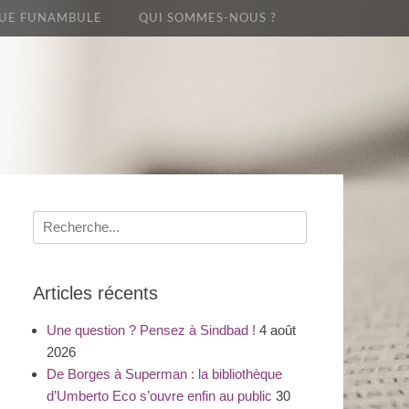
UE FUNAMBULE
QUI SOMMES-NOUS ?
Recherche
pour
:
Articles récents
Une question ? Pensez à Sindbad !
4 août
2026
De Borges à Superman : la bibliothèque
d’Umberto Eco s’ouvre enfin au public
30