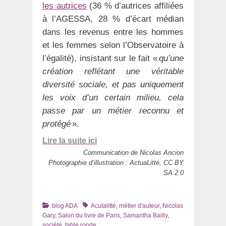
les autrices
(36 % d’autrices affiliées
à l’AGESSA, 28 % d’écart médian
dans les revenus entre les hommes
et les femmes selon l’Observatoire à
l’égalité), insistant sur le fait «
qu’une
création reflétant une véritable
diversité sociale, et pas uniquement
les voix d’un certain milieu, cela
passe par un métier reconnu et
protégé
».
Lire la suite ici
Communication de Nicolas Ancion
Photographie d’illustration : ActuaLitté, CC BY
SA 2.0
Catégories
Tags
blog ADA
Acutalitté
,
métier d'auteur
,
Nicolas
Gary
,
Salon du livre de Paris
,
Samantha Bailly
,
société
,
table ronde