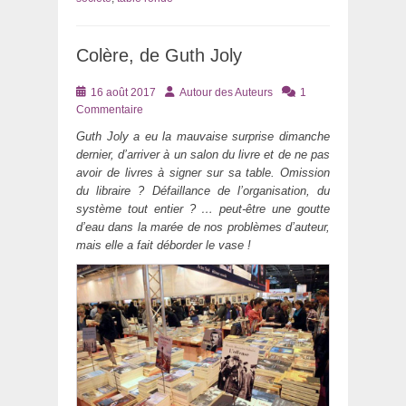
Colère, de Guth Joly
Posté
Auteur
16 août 2017
Autour des Auteurs
1
le
Commentaire
Guth Joly a eu la mauvaise surprise dimanche
dernier, d’arriver à un salon du livre et de ne pas
avoir de livres à signer sur sa table. Omission
du libraire ? Défaillance de l’organisation, du
système tout entier ? … peut-être une goutte
d’eau dans la marée de nos problèmes d’auteur,
mais elle a fait déborder le vase !