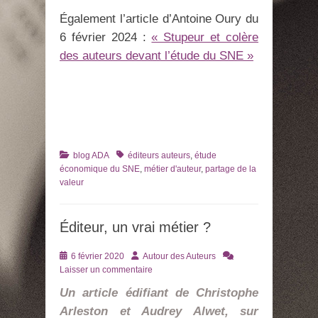
Également l’article d’Antoine Oury du
6 février 2024 :
« Stupeur et colère
des auteurs devant l’étude du SNE »
Catégories
Tags
blog ADA
éditeurs auteurs
,
étude
économique du SNE
,
métier d'auteur
,
partage de la
valeur
Éditeur, un vrai métier ?
Posté
Auteur
6 février 2020
Autour des Auteurs
le
Laisser un commentaire
Un article édifiant de Christophe
Arleston et Audrey Alwet, sur