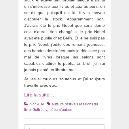
stock effectivement problématique mais si
on s’intéresse aux livres et aux auteurs, on
se dit que puisqu’il est là, il y a moyen
d’écouler le stock. Apparemment non.
J’aurais été le prix Nobel que sans doute
cela n’aurait rien changé si le prix Nobel
avait été publié chez Belin. Et je ne suis pas
le prix Nobel, j’édite des romans jeunesse,
des bandes dessinées mais je dédicace pas
mal de livres lorsque les salons sont
capables d’attirer le public. En bref, je n’ai
jamais planté un libraire moi.
Je les ai toujours soutenus et j’ai toujours
travaillé avec eux.
Lire la suite…
Catégories
Tags
blog ADA
auteurs
,
festivals et salons du
livre
,
Guth Joly
,
métier d'auteur
Recherche