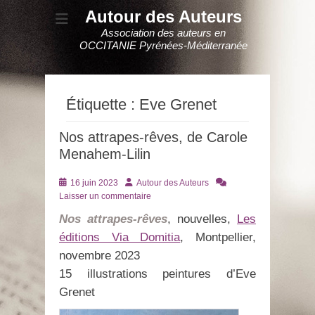
Autour des Auteurs
Association des auteurs en
OCCITANIE Pyrénées-Méditerranée
Étiquette :
Eve Grenet
Nos attrapes-rêves, de Carole
Menahem-Lilin
Posté
Auteur
16 juin 2023
Autour des Auteurs
le
Laisser un commentaire
Nos attrapes-rêves
, nouvelles,
Les
éditions Via Domitia
, Montpellier,
novembre 2023
15 illustrations peintures d’Eve
Grenet