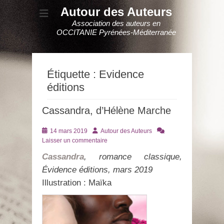
Autour des Auteurs
Association des auteurs en
OCCITANIE Pyrénées-Méditerranée
Étiquette :
Evidence
éditions
Cassandra, d’Hélène Marche
Posté
Auteur
14 mars 2019
Autour des Auteurs
le
Laisser un commentaire
Cassandra
, romance classique,
Évidence éditions, mars 2019
Illustration : Maïka