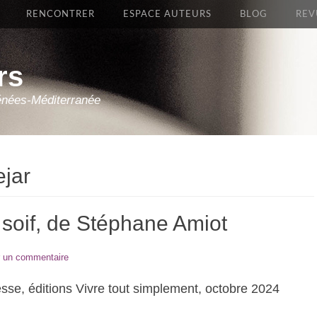
RENCONTRER
ESPACE AUTEURS
BLOG
REV
rs
énées-Méditerranée
jar
t soif, de Stéphane Amiot
r un commentaire
sse, éditions Vivre tout simplement, octobre 2024