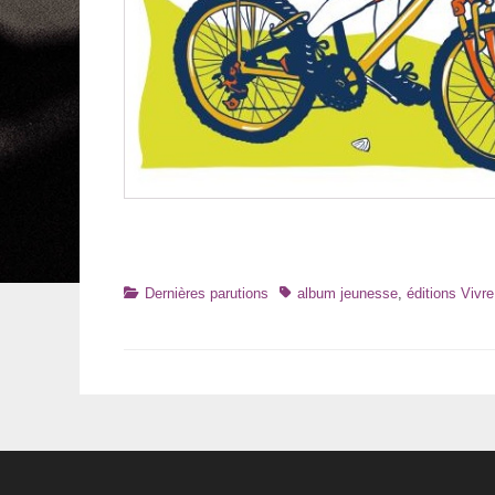
Catégories
Tags
Dernières parutions
album jeunesse
,
éditions Vivr