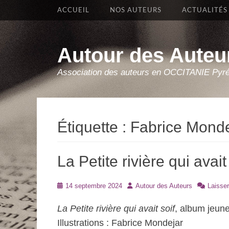
Premier Menu
Aller
ACCUEIL
NOS AUTEURS
ACTUALITÉS
au
contenu
Autour des Auteu
Association des auteurs en OCCITANIE Pyr
Étiquette :
Fabrice Monde
La Petite rivière qui avai
Posté
Auteur
14 septembre 2024
Autour des Auteurs
Laisse
le
La Petite rivière qui avait soif
, album jeune
Illustrations : Fabrice Mondejar