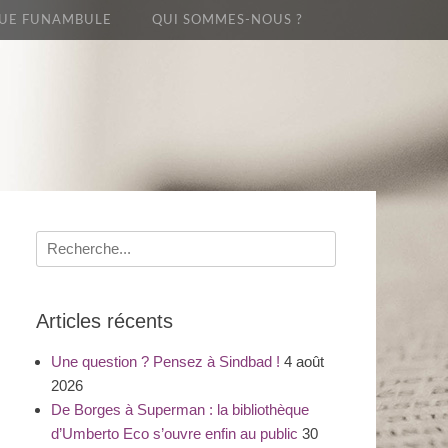
UE FUNAMBULE
QUI SOMMES-NOUS ?
Recherche
pour
:
Articles récents
Une question ? Pensez à Sindbad !
4 août
2026
De Borges à Superman : la bibliothèque
d’Umberto Eco s’ouvre enfin au public
30