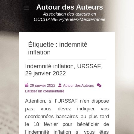
Autour des Auteurs
Association des auteurs en
OCCITANIE Pyrénées-Méditerranée
Étiquette :
indemnité
inflation
Indemnité inflation, URSSAF,
29 janvier 2022
Posté
Auteur
29 janvier 2022
Autour des Auteurs
le
Laisser un commentaire
Attention, si l’URSSAF n’en dispose
pas, vous devez indiquer vos
coordonnées bancaires au plus tard
le 18 février pour bénéficier de
l’indemnité inflation si vous êtes