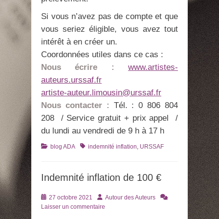
Si vous n’avez pas de compte et que
vous seriez éligible, vous avez tout
intérêt à en créer un.
Coordonnées utiles dans ce cas :
Nous écrire :
www.artistes-
auteurs.urssaf.fr
artiste-auteur.limousin@urssaf.fr
Nous contacter :
Tél. : 0 806 804
208 / Service gratuit + prix appel /
du lundi au vendredi de 9 h à 17 h
Catégories
Tags
blog ADA
indemnité inflation
,
URSSAF
Indemnité inflation de 100 €
Posté
Auteur
27 octobre 2021
Autour des Auteurs
le
Laisser un commentaire