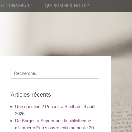
UE FUNAMBULE
QUI SOMMES-NOUS ?
Recherche
pour
:
Articles récents
Une question ? Pensez à Sindbad !
4 août
2026
De Borges à Superman : la bibliothèque
d’Umberto Eco s’ouvre enfin au public
30