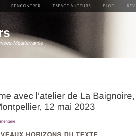
RENCONTRER
ESPACE AUTEURS
BLOG
REV
rs
énées-Méditerranée
e avec l’atelier de La Baignoire,
ontpellier, 12 mai 2023
mentaire
UVEAUX HORIZONS DU TEXTE