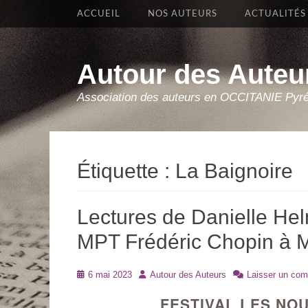
Premier Menu
Aller
ACCUEIL
NOS AUTEURS
ACTUALITÉS
au
contenu
Autour des Auteu
Association des auteurs en OCCITANIE Pyr
Étiquette :
La Baignoire
Lectures de Danielle Helm
MPT Frédéric Chopin à M
Posté
Auteur
6 mai 2023
Autour des Auteurs
Laisser un com
le
FESTIVAL LES NO