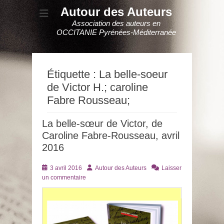
Autour des Auteurs
Association des auteurs en
OCCITANIE Pyrénées-Méditerranée
Étiquette :
La belle-soeur
de Victor H.; caroline
Fabre Rousseau;
La belle-sœur de Victor, de
Caroline Fabre-Rousseau, avril
2016
Posté
Auteur
3 avril 2016
Autour des Auteurs
Laisser
le
un commentaire