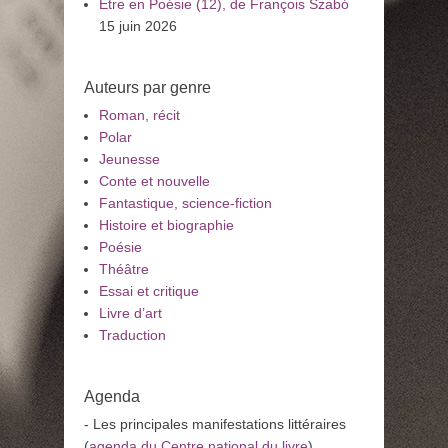
Être en Poésie (12), de François Szabó
15 juin 2026
Auteurs par genre
Roman, récit
Polar
Jeunesse
Conte et nouvelle
Fantastique, science-fiction
Histoire et biographie
Poésie
Théâtre
Essai et critique
Livre d’art
Traduction
Agenda
- Les principales manifestations littéraires
(
agenda du Centre national du livre
)