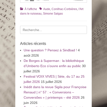
Catégories
Tags
À l'affiche
Aude
,
Conilhac-Corbières
,
l'Art
dans le ruisseau
,
Simone Salgas
Recherche
pour
:
Articles récents
Une question ? Pensez à Sindbad !
4
août 2026
De Borges à Superman : la bibliothèque
d’Umberto Eco s’ouvre enfin au public
30
juillet 2026
Festival VOIX VIVES | Sète, du 17 au 25
juillet 2026
15 juillet 2026
Inédit dans la revue Sigila pour Françoise
Renaud | n° 57 : « Conversions –
Conversões » | printemps – été 2026
26
juin 2026