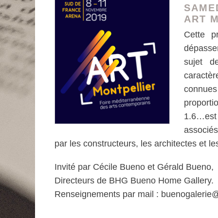
SAME
ART 
Cette p
dépasser
sujet d
caractè
connues
proporti
1.6…est
associés
par les constructeurs, les architectes et l
Invité par Cécile Bueno et Gérald Bueno,
Directeurs de BHG Bueno Home Gallery.
Renseignements par mail : buenogalerie