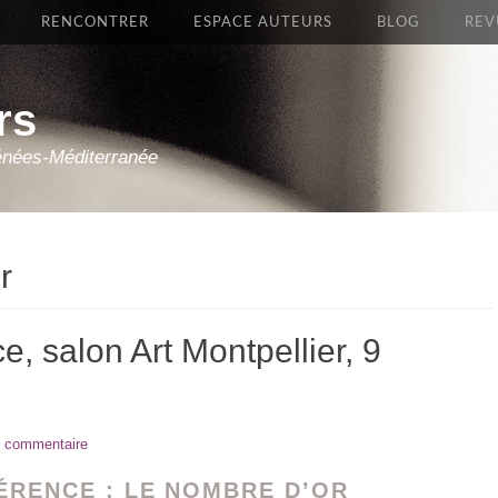
RENCONTRER
ESPACE AUTEURS
BLOG
REV
rs
énées-Méditerranée
r
, salon Art Montpellier, 9
n commentaire
ÉRENCE : LE NOMBRE D’OR