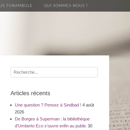
UE FUNAMBULE
QUI SOMMES-NOUS ?
Recherche
pour
:
Articles récents
Une question ? Pensez à Sindbad !
4 août
2026
De Borges à Superman : la bibliothèque
d’Umberto Eco s’ouvre enfin au public
30