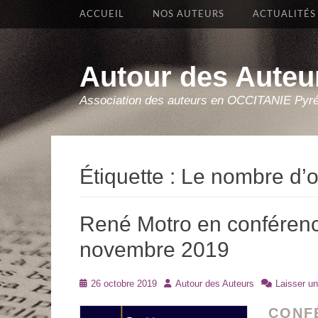
Premier Menu
Aller
ACCUEIL
NOS AUTEURS
ACTUALITÉS
au
contenu
Autour des Auteu
Association des auteurs en OCCITANIE Pyr
Étiquette :
Le nombre d’o
René Motro en conférence
novembre 2019
Posté
Auteur
26 octobre 2019
Autour des Auteurs
Laisser u
le
CONF