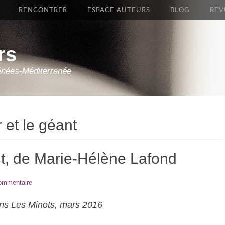
RENCONTRER
ESPACE AUTEURS
BLOG
REV
rs
énées-Méditerranée
r et le géant
éant, de Marie-Hélène Lafond
commentaire
ions Les Minots, mars 2016