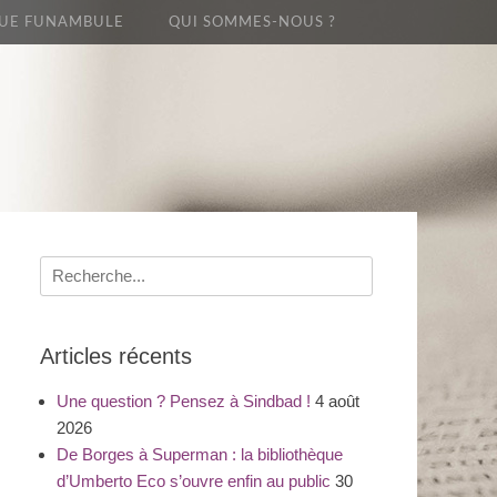
UE FUNAMBULE
QUI SOMMES-NOUS ?
Recherche
pour
:
Articles récents
Une question ? Pensez à Sindbad !
4 août
2026
De Borges à Superman : la bibliothèque
d’Umberto Eco s’ouvre enfin au public
30