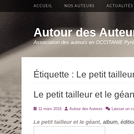
Premier Menu
Aller
ACCUEIL
NOS AUTEURS
ACTUALITÉS
au
contenu
Autour des Auteu
Association des auteurs en OCCITANIE Pyr
Étiquette :
Le petit tailleu
Le petit tailleur et le g
Posté
Auteur
11 mars 2016
Autour des Auteurs
Laisser un 
le
Le petit tailleur et le géant
, album, édit