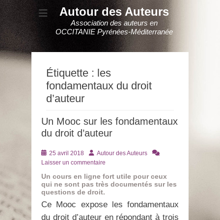
Autour des Auteurs
Association des auteurs en
OCCITANIE Pyrénées-Méditerranée
Étiquette :
les
fondamentaux du droit
d’auteur
Un Mooc sur les fondamentaux
du droit d’auteur
Posté
Auteur
25 avril 2018
Autour des Auteurs
le
Laisser un commentaire
Un cours en ligne fort utile pour ceux
qui ne sont pas très documentés sur les
questions de droit.
Ce Mooc expose les fondamentaux
du droit d’auteur en répondant à trois