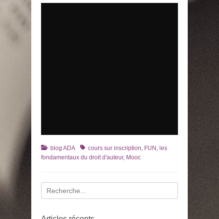
Catégories
Tags
blog ADA
cours sur inscription
,
FUN
,
les
fondamentaux du droit d'auteur
,
Mooc
Recherche
pour
:
Articles récents