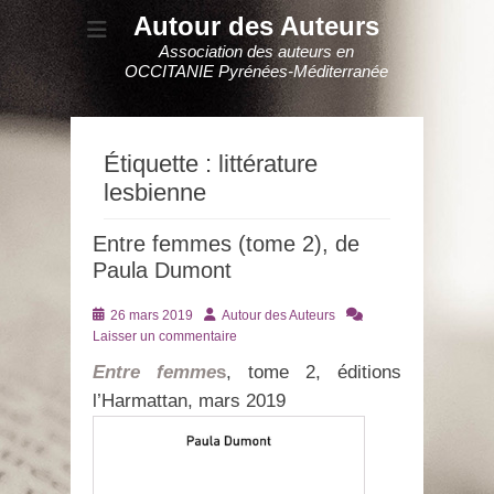
Autour des Auteurs
Association des auteurs en
OCCITANIE Pyrénées-Méditerranée
Étiquette :
littérature
lesbienne
Entre femmes (tome 2), de
Paula Dumont
Posté
Auteur
26 mars 2019
Autour des Auteurs
le
Laisser un commentaire
Entre femme
s
, tome 2, éditions
l’Harmattan, mars 2019