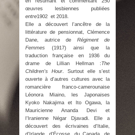
en résumant et commentant 250
œuvres lesbiennes publiées
entre
1902 et 2018.
Elle a découvert l’ancêtre de la
littérature de pensionnat, Clémence
Dane, autrice de
Régiment de
Femmes
(1917) ainsi que la
traduction française en 1936 du
drame de Lillian Hellman :
The
Children’s Hour
. Surtout elle s’est
ouverte à d’autres cultures avec la
romancière franco-camerounaise
Léonora Miaino, les Japonaises
Kyoko Nakajima et Ito Ogawa, la
Mauricienne Ananda Devi et
l’Iranienne Négar Djavadi. Elle a
découvert des écrivaines d’Italie,
d’Irlande, d’Écosse, du Canada, de