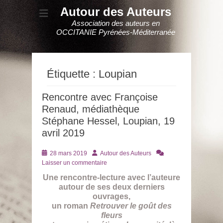
Autour des Auteurs
Association des auteurs en
OCCITANIE Pyrénées-Méditerranée
Étiquette :
Loupian
Rencontre avec Françoise
Renaud, médiathèque
Stéphane Hessel, Loupian, 19
avril 2019
Posté
Auteur
28 mars 2019
Autour des Auteurs
le
Laisser un commentaire
Une rencontre-lecture avec l’auteure
autour de ses deux derniers
ouvrages,
un roman
Retrouver le goût des
fleurs