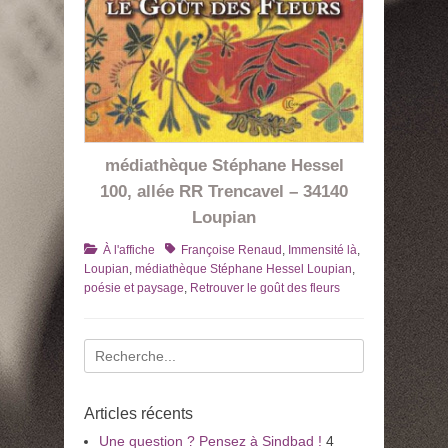
médiathèque Stéphane Hessel
100, allée RR Trencavel – 34140
Loupian
Catégories
Tags
À l'affiche
Françoise Renaud
,
Immensité là
,
Loupian
,
médiathèque Stéphane Hessel Loupian
,
poésie et paysage
,
Retrouver le goût des fleurs
Recherche
pour
:
Articles récents
Une question ? Pensez à Sindbad !
4