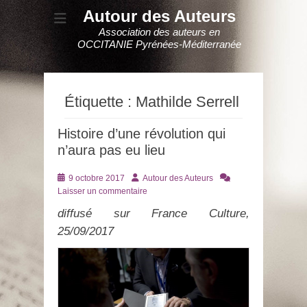
Autour des Auteurs
Association des auteurs en
OCCITANIE Pyrénées-Méditerranée
Étiquette :
Mathilde Serrell
Histoire d’une révolution qui
n’aura pas eu lieu
Posté
Auteur
9 octobre 2017
Autour des Auteurs
le
Laisser un commentaire
diffusé sur France Culture,
25/09/2017