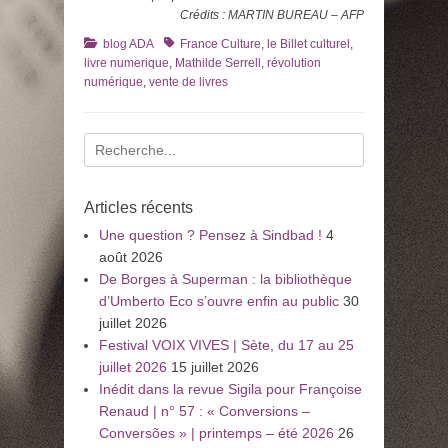
Crédits : MARTIN BUREAU – AFP
Catégories
Tags
blog ADA
France Culture
,
le Billet culturel
,
livre numerique
,
Mathilde Serrell
,
révolution
numérique
,
vente de livres
Recherche
pour
:
Articles récents
Une question ? Pensez à Sindbad !
4
août 2026
De Borges à Superman : la bibliothèque
d’Umberto Eco s’ouvre enfin au public
30
juillet 2026
Festival VOIX VIVES | Sète, du 17 au 25
juillet 2026
15 juillet 2026
Inédit dans la revue Sigila pour Françoise
Renaud | n° 57 : « Conversions –
Conversões » | printemps – été 2026
26