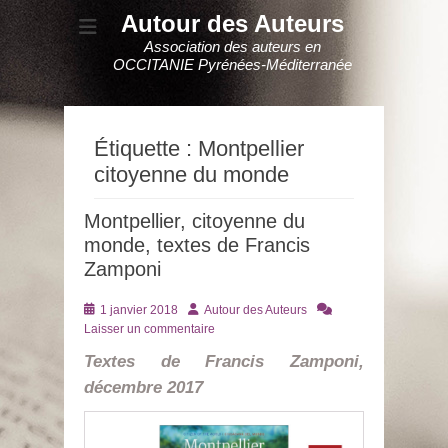
Autour des Auteurs
Association des auteurs en
OCCITANIE Pyrénées-Méditerranée
Étiquette :
Montpellier
citoyenne du monde
Montpellier, citoyenne du
monde, textes de Francis
Zamponi
Posté
Auteur
1 janvier 2018
Autour des Auteurs
le
Laisser un commentaire
Textes de Francis Zamponi,
décembre 2017