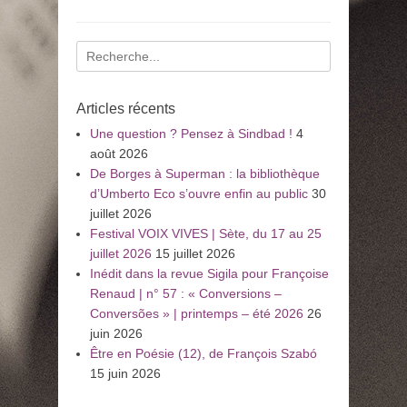
Recherche
pour
:
Articles récents
Une question ? Pensez à Sindbad !
4
août 2026
De Borges à Superman : la bibliothèque
d’Umberto Eco s’ouvre enfin au public
30
juillet 2026
Festival VOIX VIVES | Sète, du 17 au 25
juillet 2026
15 juillet 2026
Inédit dans la revue Sigila pour Françoise
Renaud | n° 57 : « Conversions –
Conversões » | printemps – été 2026
26
juin 2026
Être en Poésie (12), de François Szabó
15 juin 2026