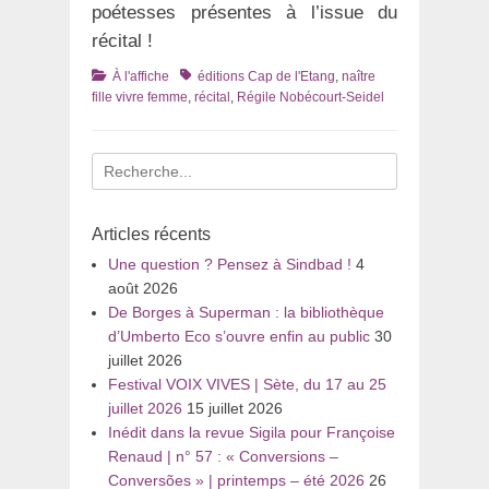
poétesses présentes à l’issue du
récital !
Catégories
Tags
À l'affiche
éditions Cap de l'Etang
,
naître
fille vivre femme
,
récital
,
Régile Nobécourt-Seidel
Recherche
pour
:
Articles récents
Une question ? Pensez à Sindbad !
4
août 2026
De Borges à Superman : la bibliothèque
d’Umberto Eco s’ouvre enfin au public
30
juillet 2026
Festival VOIX VIVES | Sète, du 17 au 25
juillet 2026
15 juillet 2026
Inédit dans la revue Sigila pour Françoise
Renaud | n° 57 : « Conversions –
Conversões » | printemps – été 2026
26