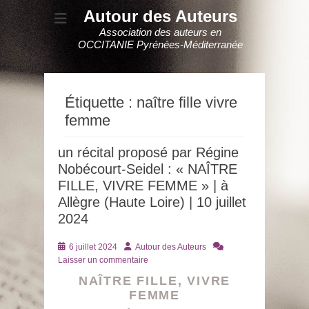
Autour des Auteurs
Association des auteurs en
OCCITANIE Pyrénées-Méditerranée
Étiquette :
naître fille vivre
femme
un récital proposé par Régine
Nobécourt-Seidel : « NAÎTRE
FILLE, VIVRE FEMME » | à
Allègre (Haute Loire) | 10 juillet
2024
Posté
Auteur
6 juillet 2024
Autour des Auteurs
le
Laisser un commentaire
NAÎTRE FILLE, VIVRE
FEMME