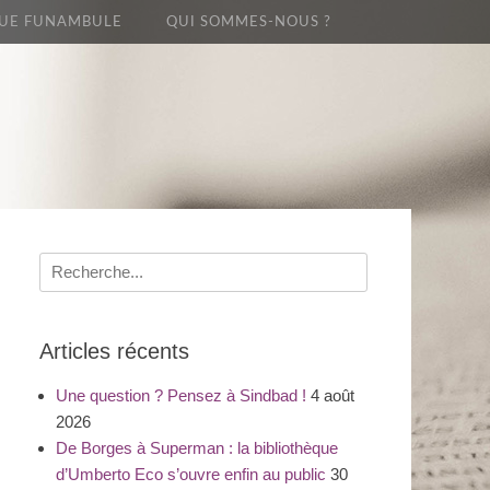
UE FUNAMBULE
QUI SOMMES-NOUS ?
Recherche
pour
:
Articles récents
Une question ? Pensez à Sindbad !
4 août
2026
De Borges à Superman : la bibliothèque
d’Umberto Eco s’ouvre enfin au public
30