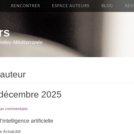
RENCONTRER
ESPACE AUTEURS
BLOG
REV
rs
énées-Méditerranée
’auteur
 9 décembre 2025
 un commentaire
intelligence artificielle
te ActuaLitté