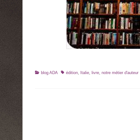
Catégories
Tags
blog ADA
édition
,
Italie
,
livre
,
notre métier d'auteur