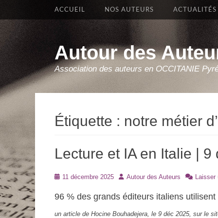
Premier Menu
Aller
ACCUEIL
NOS AUTEURS
ACTUALITÉS
au
contenu
Autour des Auteu
Association des auteurs en OCCITANIE Pyr
Étiquette :
notre métier d
Lecture et IA en Italie |
Posté
Auteur
11 décembre 2025
Autour des Auteurs
Laisser
le
96 % des grands éditeurs italiens utilisent l’
un article de Hocine Bouhadejera, le 9 déc 2025, sur le si