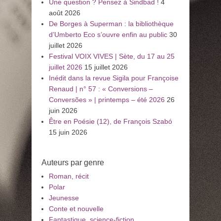
Une question ? Pensez à Sindbad !
4
août 2026
De Borges à Superman : la bibliothèque
d’Umberto Eco s’ouvre enfin au public
30
juillet 2026
Festival VOIX VIVES | Sète, du 17 au 25
juillet 2026
15 juillet 2026
Inédit dans la revue Sigila pour Françoise
Renaud | n° 57 : « Conversions –
Conversões » | printemps – été 2026
26
juin 2026
Être en Poésie (12), de François Szabó
15 juin 2026
Auteurs par genre
Roman, récit
Polar
Jeunesse
Conte et nouvelle
Fantastique, science-fiction