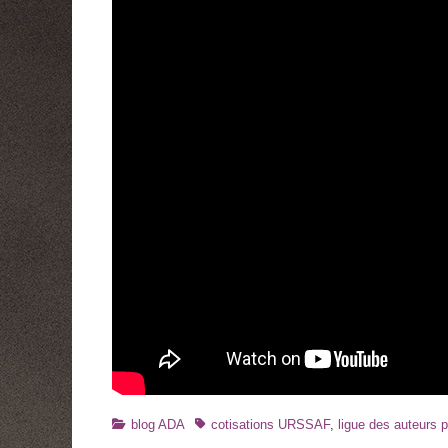
Catégories
Tags
blog ADA
cotisations URSSAF
,
ligue des auteurs 