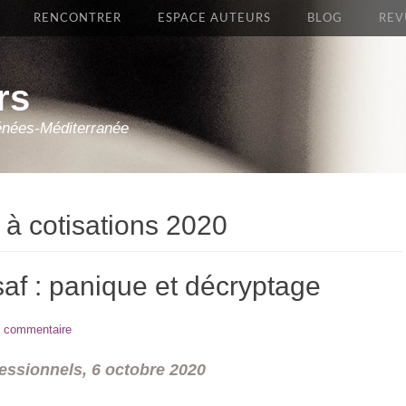
RENCONTRER
ESPACE AUTEURS
BLOG
REV
rs
énées-Méditerranée
 à cotisations 2020
saf : panique et décryptage
n commentaire
fessionnels, 6 octobre 2020