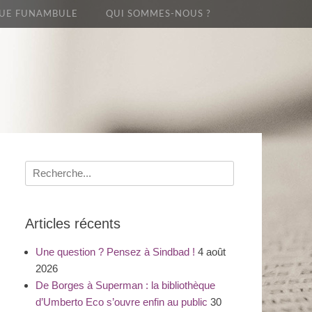
UE FUNAMBULE
QUI SOMMES-NOUS ?
Recherche
pour
:
Articles récents
Une question ? Pensez à Sindbad !
4 août
2026
De Borges à Superman : la bibliothèque
d’Umberto Eco s’ouvre enfin au public
30