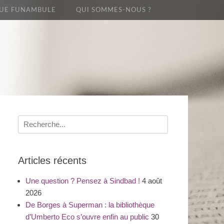
UE FUNAMBULE
QUI SOMMES-NOUS ?
Recherche
pour
:
Articles récents
Une question ? Pensez à Sindbad !
4 août
2026
De Borges à Superman : la bibliothèque
d’Umberto Eco s’ouvre enfin au public
30