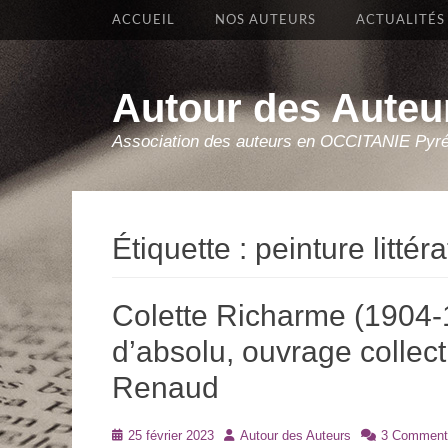
Premier Menu
Aller
ACCUEIL
NOS AUTEURS
ACTUALITÉS
au
contenu
Autour des Auteu
Association des auteurs en OCCITANIE Pyr
Étiquette :
peinture littér
Colette Richarme (1904-1
d’absolu, ouvrage collect
Renaud
Posté
Auteur
25 février 2023
Autour des Auteurs
3 Comment