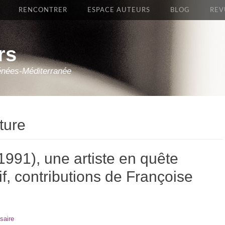
RENCONTRER
ESPACE AUTEURS
BLOG
REV
rs
énées-Méditerranée
ature
991), une artiste en quête
if, contributions de Françoise
saire