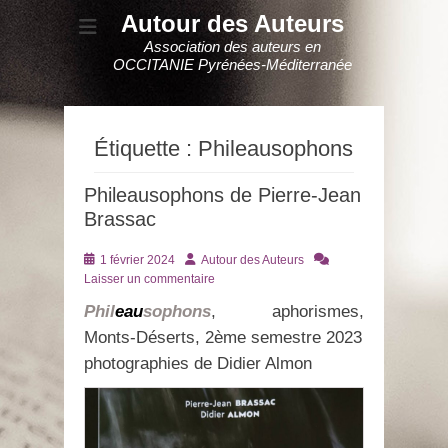
Autour des Auteurs
Association des auteurs en
OCCITANIE Pyrénées-Méditerranée
Étiquette :
Phileausophons
Phileausophons de Pierre-Jean
Brassac
Posté
Auteur
1 février 2024
Autour des Auteurs
le
Laisser un commentaire
Phil
eau
sophons
, aphorismes,
Monts-Déserts, 2ème semestre 2023
photographies de Didier Almon