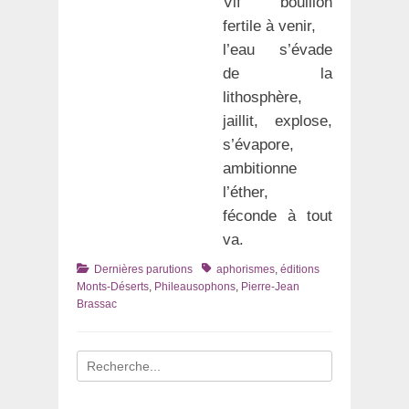
Vif bouillon
fertile à venir,
l’eau s’évade
de la
lithosphère,
jaillit, explose,
s’évapore,
ambitionne
l’éther,
féconde à tout
va.
Catégories
Tags
Dernières parutions
aphorismes
,
éditions
Monts-Déserts
,
Phileausophons
,
Pierre-Jean
Brassac
Recherche
pour
: