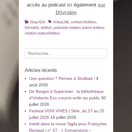
accès au podcast ici également
sur
Dlivrable
Catégories
Tags
blog ADA
ActuaLitté
,
contrat d'édition
,
Dlivrable
,
édition
,
podcasts relation auteur éditeur
,
relation auteur/éditeur
Recherche
pour
:
Articles récents
Une question ? Pensez à Sindbad !
4
août 2026
De Borges à Superman : la bibliothèque
d’Umberto Eco s’ouvre enfin au public
30
juillet 2026
Festival VOIX VIVES | Sète, du 17 au 25
juillet 2026
15 juillet 2026
Inédit dans la revue Sigila pour Françoise
Renaud | n° 57 : « Conversions –