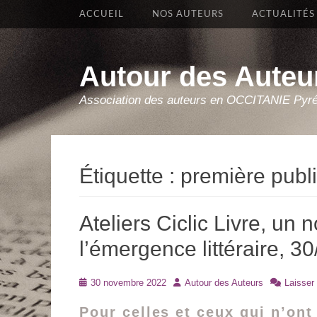
Premier Menu
Aller
ACCUEIL
NOS AUTEURS
ACTUALITÉS
au
contenu
Autour des Auteu
Association des auteurs en OCCITANIE Pyr
Étiquette :
première publi
Ateliers Ciclic Livre, un 
l’émergence littéraire, 3
Posté
Auteur
30 novembre 2022
Autour des Auteurs
Laisser
le
Pour celles et ceux qui n’ont