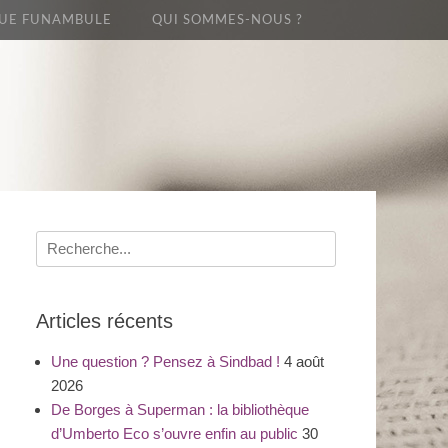
UE FUNAMBULE
QUI SOMMES-NOUS ?
Recherche
pour
:
Articles récents
Une question ? Pensez à Sindbad !
4 août
2026
De Borges à Superman : la bibliothèque
d’Umberto Eco s’ouvre enfin au public
30