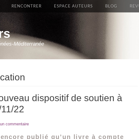
RENCONTRER
ESPACE AUTEURS
BLOG
REV
rs
énées-Méditerranée
cation
nouveau dispositif de soutien à
0/11/22
 un commentaire
 encore publié qu’un livre à compte