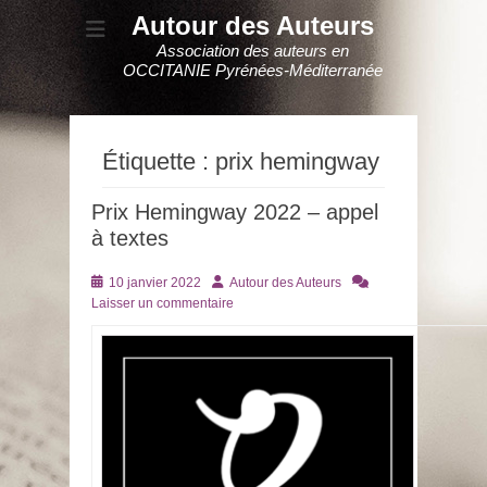
Autour des Auteurs
Association des auteurs en
OCCITANIE Pyrénées-Méditerranée
Étiquette :
prix hemingway
Prix Hemingway 2022 – appel
à textes
Posté
Auteur
10 janvier 2022
Autour des Auteurs
le
Laisser un commentaire