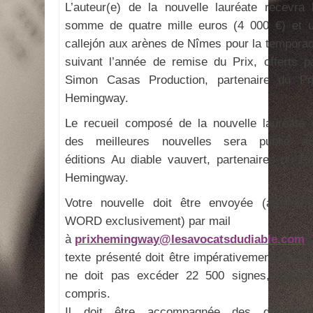
L’auteur(e) de la nouvelle lauréate recevra 
somme de quatre mille euros (4 000 €) et 
callejón aux arènes de Nîmes pour la tempora
suivant l’année de remise du Prix, offerts p
Simon Casas Production, partenaire du Pr
Hemingway.
Le recueil composé de la nouvelle lauréate 
des meilleures nouvelles sera publié a
éditions Au diable vauvert, partenaires du Pr
Hemingway.
Votre nouvelle doit être envoyée (au form
WORD exclusivement) par mail
à
prixhemingway@lesavocatsdudiable.com
L
texte présenté doit être impérativement inédit. 
ne doit pas excéder 22 500 signes, espac
compris.
Il doit être accompagnée des documen