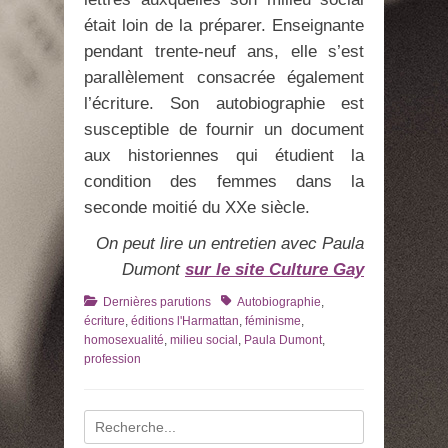
était loin de la préparer. Enseignante
pendant trente-neuf ans, elle s’est
parallèlement consacrée également
l’écriture. Son autobiographie est
susceptible de fournir un document
aux historiennes qui étudient la
condition des femmes dans la
seconde moitié du XXe siècle.
On peut lire un entretien avec Paula
Dumont
sur le site Culture Gay
Catégories
Tags
Dernières parutions
Autobiographie
,
écriture
,
éditions l'Harmattan
,
féminisme
,
homosexualité
,
milieu social
,
Paula Dumont
,
profession
Recherche
pour