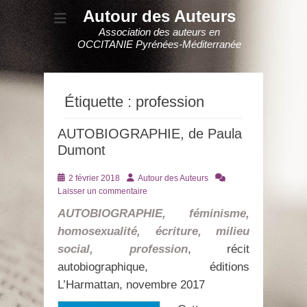
Autour des Auteurs
Association des auteurs en
OCCITANIE Pyrénées-Méditerranée
Étiquette :
profession
AUTOBIOGRAPHIE, de Paula
Dumont
Posté
Auteur
2 février 2018
Autour des Auteurs
le
Laisser un commentaire
AUTOBIOGRAPHIE, féminisme,
homosexualité, écriture, milieu
social, profession
, récit
autobiographique, éditions
L’Harmattan, novembre 2017