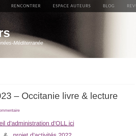
RENCONTRER
ESPACE AUTEURS
BLOG
REV
rs
énées-Méditerranée
023 – Occitanie livre & lecture
commentaire
l d’administration d’OLL ici
&
projet d’activités 2022