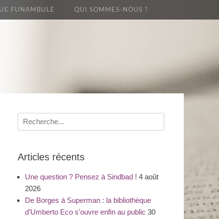
UE FUNAMBULE
QUI SOMMES-NOUS ?
Recherche
pour
:
Articles récents
Une question ? Pensez à Sindbad !
4 août
2026
De Borges à Superman : la bibliothèque
d’Umberto Eco s’ouvre enfin au public
30