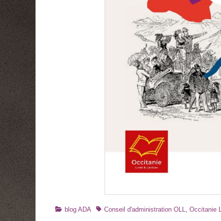
Catégories
Tags
blog ADA
Conseil d'administration OLL
,
Occitanie L