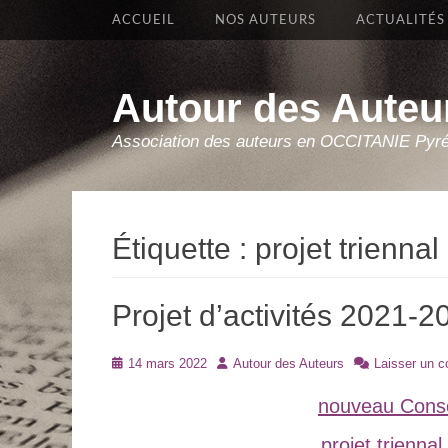
Premier Menu
Aller
ACCUEIL
NOS AUTEURS
ACTUALITÉS
au
contenu
Autour des Auteu
Association des auteurs en OCCITANIE Pyr
Étiquette :
projet triennal
Projet d’activités 2021-2
Posté
Auteur
14 mars 2022
Autour des Auteurs
Laisser un 
le
nouveau Consei
projet triennal