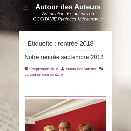
Autour des Auteurs
Association des auteurs en
OCCITANIE Pyrénées-Méditerranée
Étiquette :
rentrée 2018
Notre rentrée septembre 2018
Posté
Auteur
9 septembre 2018
Autour des Auteurs
le
Laisser un commentaire