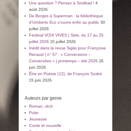
Une question ? Pensez à Sindbad !
4
août 2026
De Borges à Superman : la bibliothèque
d’Umberto Eco s’ouvre enfin au public
30
juillet 2026
Festival VOIX VIVES | Sète, du 17 au 25
juillet 2026
15 juillet 2026
Inédit dans la revue Sigila pour Françoise
Renaud | n° 57 : « Conversions –
Conversões » | printemps – été 2026
26
juin 2026
Être en Poésie (12), de François Szabó
15 juin 2026
Auteurs par genre
Roman, récit
Polar
Jeunesse
Conte et nouvelle