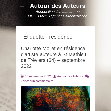
Autour des Auteurs
Association des auteurs en
OCCITANIE Pyrénées-Méditerranée
Étiquette :
résidence
Charlotte Mollet en résidence
d’artiste-auteure à St Mathieu
de Tréviers (34) – septembre
2022
Posté
Auteur
11 septembre 2022
Autour des Auteurs
le
Laisser un commentaire