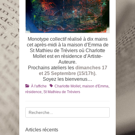
Monotype collectif réalisé à dix mains
cet après-midi à la maison d’Emma de
St Mathieu de Tréviers où Charlotte
Mollet est en résidence d’Artiste-
Auteure.
Prochains ateliers les
dimanches 17
et 25 Septembre (15/17h).
Soyez les bienvenus…
Catégories
Tags
À l'affiche
Charlotte Mollet
,
maison d'Emma
,
résidence
,
St Mathieu de Tréviers
Recherche
pour
:
Articles récents