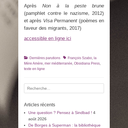
Après
Non à la peste brune
(pamphlet contre le nazisme, 2012)
et après
Visa Permanent
(poèmes en
faveur des migrants, 2017)
accessible en ligne ici
Catégories
Tags
Dernières parutions
François Szabo
,
la
Mère Amère
,
mer méditerranée
,
Obsidiana Press
,
texte en ligne
Recherche
pour
:
Articles récents
Une question ? Pensez à Sindbad !
4
août 2026
De Borges à Superman : la bibliothèque