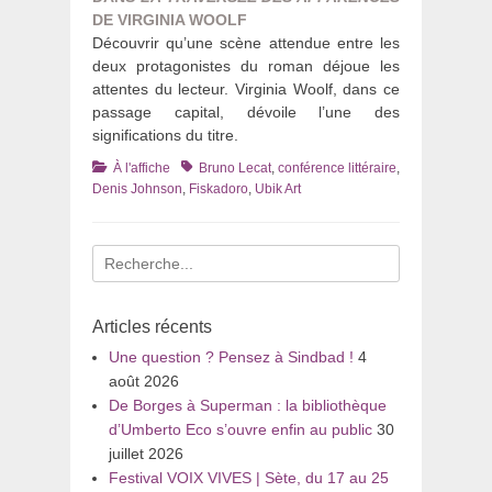
DE VIRGINIA WOOLF
Découvrir qu’une scène attendue entre les
deux protagonistes du roman déjoue les
attentes du lecteur. Virginia Woolf, dans ce
passage capital, dévoile l’une des
significations du titre.
Catégories
Tags
À l'affiche
Bruno Lecat
,
conférence littéraire
,
Denis Johnson
,
Fiskadoro
,
Ubik Art
Recherche
pour
:
Articles récents
Une question ? Pensez à Sindbad !
4
août 2026
De Borges à Superman : la bibliothèque
d’Umberto Eco s’ouvre enfin au public
30
juillet 2026
Festival VOIX VIVES | Sète, du 17 au 25