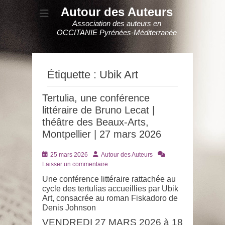
Autour des Auteurs
Association des auteurs en
OCCITANIE Pyrénées-Méditerranée
Étiquette :
Ubik Art
Tertulia, une conférence
littéraire de Bruno Lecat |
théâtre des Beaux-Arts,
Montpellier | 27 mars 2026
Posté
Auteur
25 mars 2026
Autour des Auteurs
le
Laisser un commentaire
Une conférence littéraire rattachée au
cycle des tertulias accueillies par Ubik
Art, consacrée au roman Fiskadoro de
Denis Johnson
VENDREDI 27 MARS 2026 à 18