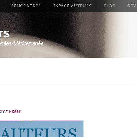
RENCONTRER
ESPACE AUTEURS
BLOG
REV
rs
énées-Méditerranée
commentaire