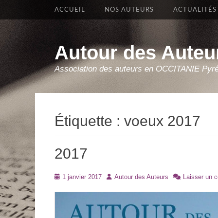
Premier Menu
Aller
ACCUEIL
NOS AUTEURS
ACTUALITÉS
au
contenu
Autour des Auteu
Association des auteurs en OCCITANIE Pyr
Étiquette :
voeux 2017
2017
Posté
Auteur
1 janvier 2017
Autour des Auteurs
Laisser un 
le