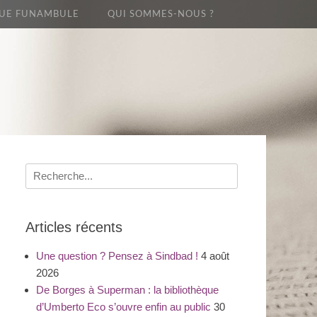
UE FUNAMBULE
QUI SOMMES-NOUS ?
Recherche
pour
:
Articles récents
Une question ? Pensez à Sindbad !
4 août
2026
De Borges à Superman : la bibliothèque
d’Umberto Eco s’ouvre enfin au public
30